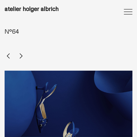
atelier holger albrich
N°64