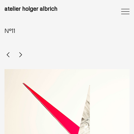
atelier holger albrich
N°11